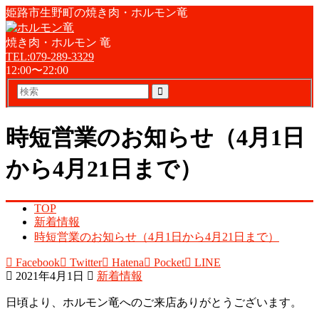
姫路市生野町の焼き肉・ホルモン竜
焼き肉・ホルモン 竜
TEL:079-289-3329
12:00〜22:00
検
索
時短営業のお知らせ（4月1日
から4月21日まで）
TOP
新着情報
時短営業のお知らせ（4月1日から4月21日まで）
Facebook
Twitter
Hatena
Pocket
LINE
2021年4月1日
新着情報
日頃より、ホルモン竜へのご来店ありがとうございます。